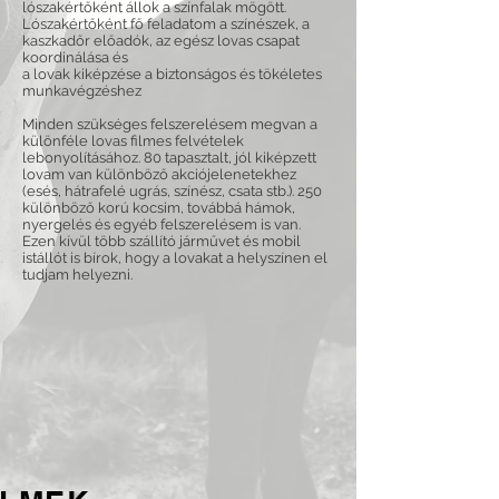
lószakértőként állok a színfalak mögött.
Lószakértőként fő feladatom a színészek, a
kaszkadőr előadók, az egész lovas csapat
koordinálása és
a lovak kiképzése a biztonságos és tökéletes
munkavégzéshez
Minden szükséges felszerelésem megvan a
különféle lovas filmes felvételek
lebonyolításához. 80 tapasztalt, jól kiképzett
lovam van különböző akciójelenetekhez
(esés, hátrafelé ugrás, színész, csata stb.). 250
különböző korú kocsim, továbbá hámok,
nyergelés és egyéb felszerelésem is van.
Ezen kívül több szállító járművet és mobil
istállót is bírok, hogy a lovakat a helyszínen el
tudjam helyezni.