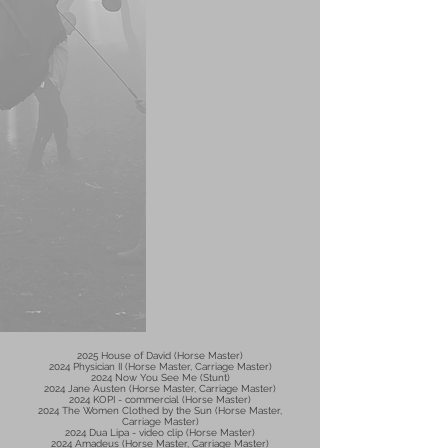
2025 House of David (Horse Master)
2024 Physician II (Horse Master, Carriage Master)
2024 Now You See Me (Stunt)
2024 Jane Austen (Horse Master, Carriage Master)
2024 KOPI - commercial (Horse Master)
2024 The Women Clothed by the Sun (Horse Master,
Carriage Master)
2024
Dua Lipa - video clip (Horse Master)
2024 Amadeus (Horse Master, Carriage Master)