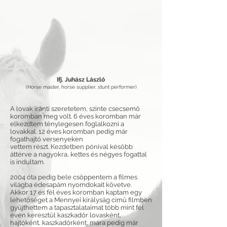
Ifj. Juhász László
(Horse master, horse supplier, stunt performer)
A lovak iránti szeretetem, szinte csecsemő
koromban meg volt. 6 éves koromban már
elkezdtem ténylegesen foglalkozni a
lovakkal. 12 éves koromban pedig már
fogathajtó versenyeken
vettem részt. Kezdetben pónival később
áttérve a nagyokra, kettes és négyes fogattal
is indultam.
2004 óta pedig bele csöppentem a filmes
világba édesapám nyomdokait követve.
Akkor 17 és fél éves koromban kaptam egy
lehetőséget a Mennyei királyság című filmben
gyűjthettem a tapasztalataimat több mint fél
éven keresztül kaszkadőr lovasként,
hajtóként, kaszkadőrként, mára pedig már