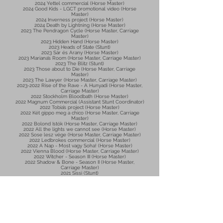
2024 Yettel commercial (Horse Master)
2024 Good Kids - LGCT promotional video (Horse
Master)
2024 Inverness project (Horse Master)
2024 Death by Lightning (Horse Master)
2023 The Pendragon Cycle (Horse Master, Carriage
Master)
2023 Hidden Hand (Horse Master)
2023 Heads of State (Stunt)
2023 Sár és Arany (Horse Master)
2023 Mariana’s Room (Horse Master, Carriage Master)
2023 The Blitz (Stunt)
2023 Those about to Die (Horse Master, Carriage
Master)
2023 The Lawyer (Horse Master, Carriage Master)
2023-2022
Rise of the Rave - A Hunyadi (Horse Master,
Carriage Master)
2022 Stockholm Bloodbath (Horse Master)
2022 Magnum Commercial (Assistant Stunt Coordinator)
2022 Tobia’s project (Horse Master)
2022 Két gippo meg a chico (Horse Master, Carriage
Master)
2022 Bolond Istók (Horse Master, Carriage Master)
2022 All the lights we cannot see (Horse Master)
2022 Sose lesz vége (Horse Master, Carriage Master)
2022 Ledbrokes commercial (Horse Master)
2022 A Nap - Most vagy Soha! (Horse Master)
2022 Vienna Blood (Horse Master, Carriage Master)
2022 Witcher - Season III (Horse Master)
2022 Shadow & Bone - Season II (Horse Master,
Carriage Master)
2021 Sissi (Stunt)
2022 Tündérkert (Carriage Master)
2021 Kinomoto (Horse Master)
2021 Halo (Stunt)
2021 Poor Things (Horse Master/Carriage Coordinator)
2021 Kysset (Horse Master)
2020-2021
Jack Ryan (Stunt)
2020 Isten ostora (Horse Master)
2020 Tory Burch commercial - Elafonisos (Horse
Master)